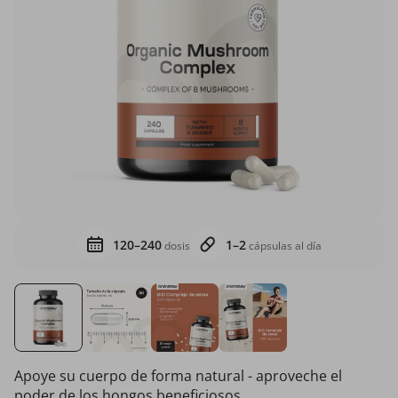
120–240
1–2
dosis
cápsulas al día
Apoye su cuerpo de forma natural - aproveche el
poder de los hongos beneficiosos.