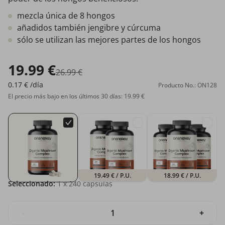
mezcla única de 8 hongos
añadidos también jengibre y cúrcuma
sólo se utilizan las mejores partes de los hongos
19.99 €
26.99 €
0.17 €
/día
Producto No.: ON128
El precio más bajo en los últimos 30 días: 19.99 €
19.49 €
/ P.U.
18.99 €
/ P.U.
Seleccionado:
1
x 240 cápsulas
-
+