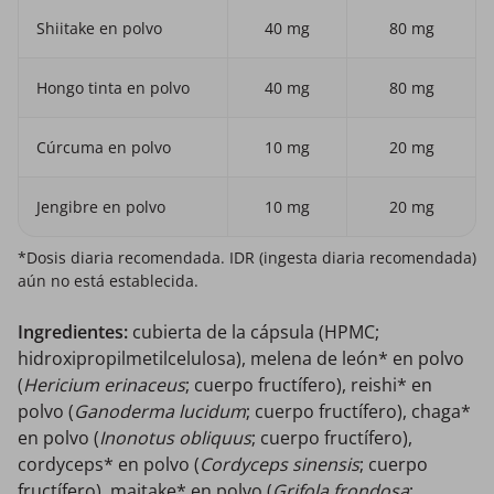
Shiitake en polvo
40 mg
80 mg
Hongo tinta en polvo
40 mg
80 mg
Cúrcuma en polvo
10 mg
20 mg
Jengibre en polvo
10 mg
20 mg
*Dosis diaria recomendada. IDR (ingesta diaria recomendada)
aún no está establecida.
Ingredientes:
cubierta de la cápsula (HPMC;
hidroxipropilmetilcelulosa), melena de león* en polvo
(
Hericium erinaceus
; cuerpo fructífero), reishi* en
polvo (
Ganoderma lucidum
; cuerpo fructífero), chaga*
en polvo (
Inonotus obliquus
; cuerpo fructífero),
cordyceps* en polvo (
Cordyceps sinensis
; cuerpo
fructífero), maitake* en polvo (
Grifola frondosa
;