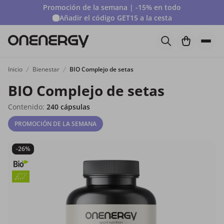
Promoción de la semana | -15% en todo
Añadir el código
GET15
a la cesta
Inicio
Bienestar
BIO Complejo de setas
BIO Complejo de setas
Contenido:
240 cápsulas
PROMOCIÓN DE LA SEMANA
-26%