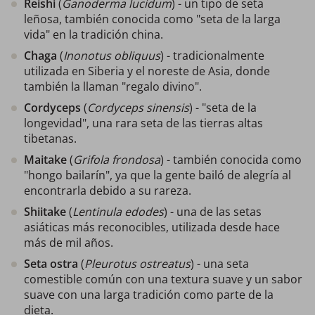
Reishi
(
Ganoderma lucidum
) - un tipo de seta
leñosa, también conocida como "seta de la larga
vida" en la tradición china.
Chaga
(
Inonotus obliquus
) - tradicionalmente
utilizada en Siberia y el noreste de Asia, donde
también la llaman "regalo divino".
Cordyceps
(
Cordyceps sinensis
) - "seta de la
longevidad", una rara seta de las tierras altas
tibetanas.
Maitake
(
Grifola frondosa
) - también conocida como
"hongo bailarín", ya que la gente bailó de alegría al
encontrarla debido a su rareza.
Shiitake
(
Lentinula edodes
) - una de las setas
asiáticas más reconocibles, utilizada desde hace
más de mil años.
Seta ostra
(
Pleurotus ostreatus
) - una seta
comestible común con una textura suave y un sabor
suave con una larga tradición como parte de la
dieta.