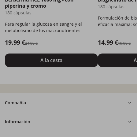
piperina y cromo
180 cápsulas
180 cápsulas
Formulación de bis
Para regular la glucosa en sangre y el
eficacia máxima: só
metabolismo de los macronutrientes.
19.99 €
14.99 €
24.99 €
19.99 €
A la cesta
A
Compañía
Información