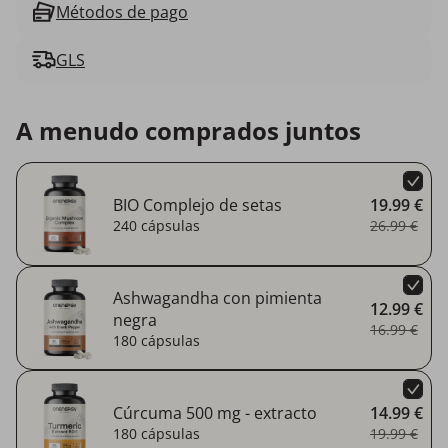
Métodos de pago
GLS
A menudo comprados juntos
BIO Complejo de setas
19.99 €
240 cápsulas
26.99 €
Ashwagandha con pimienta
12.99 €
negra
16.99 €
180 cápsulas
Cúrcuma 500 mg - extracto
14.99 €
180 cápsulas
19.99 €