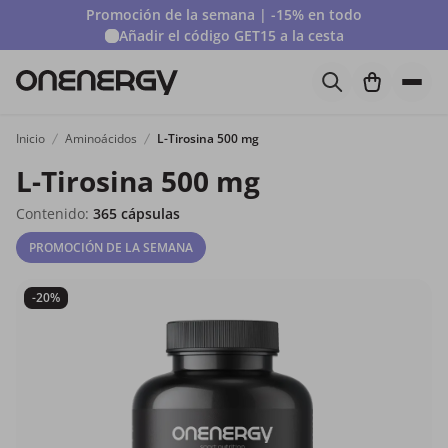
Promoción de la semana | -15% en todo
Añadir el código
GET15
a la cesta
Inicio
Aminoácidos
L-Tirosina 500 mg
L-Tirosina 500 mg
Contenido:
365 cápsulas
PROMOCIÓN DE LA SEMANA
-20%