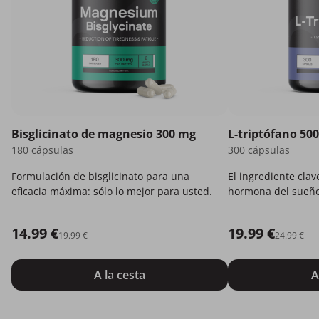
Bisglicinato de magnesio 300 mg
L-triptófano 50
180 cápsulas
300 cápsulas
Formulación de bisglicinato para una
El ingrediente clav
eficacia máxima: sólo lo mejor para usted.
hormona del sueño 
14.99 €
19.99 €
19.99 €
24.99 €
A la cesta
A