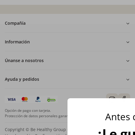
Compañía
Información
Únanse a nosotros
Ayuda y pedidos
Opción de pago con tarjeta.
Antes d
Protección de datos personales garantizada mediante encriptación SSL.
¿Le gu
Copyright © Be Healthy Group d.o.o. 2012 - 2026