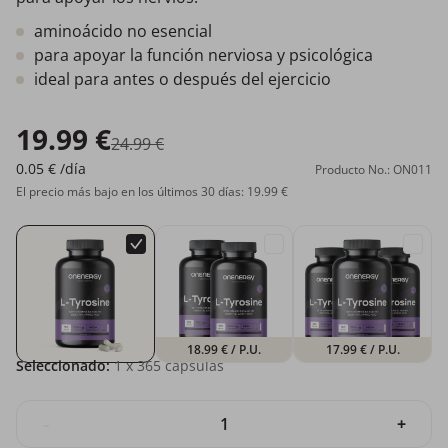
aminoácido no esencial
para apoyar la función nerviosa y psicológica
ideal para antes o después del ejercicio
19.99 €
24.99 €
0.05 €
/día
Producto No.: ON011
El precio más bajo en los últimos 30 días: 19.99 €
18.99 €
/ P.U.
17.99 €
/ P.U.
Seleccionado:
1
x 365 cápsulas
-
+