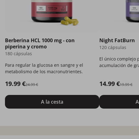
Berberina HCL 1000 mg - con
Night FatBurn
piperina y cromo
120 cápsulas
180 cápsulas
El único complejo p
Para regular la glucosa en sangre y el
acumulación de gra
metabolismo de los macronutrientes.
duerme.
19.99 €
14.99 €
24.99 €
19.99 €
A la cesta
A