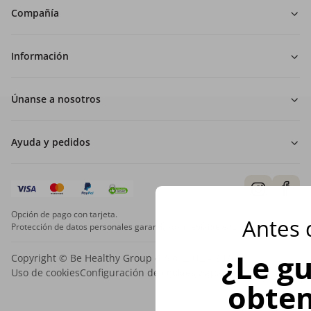
Compañía
Información
Únanse a nosotros
Ayuda y pedidos
Opción de pago con tarjeta.
Antes d
Protección de datos personales garantizada mediante encriptación SSL.
¿Le gu
Copyright © Be Healthy Group d.o.o. 2012 - 2026
Uso de cookies
Configuración de cookies
Mapa del sitio
obte