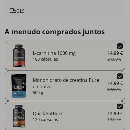
GLS
A menudo comprados juntos
L-carnitina 1000 mg
14.99 €
180 cápsulas
24.99 €
Monohidrato de creatina Pure
14.99 €
en polvo
19.99 €
500 g
Quick FatBurn
14.99 €
120 cápsulas
19.99 €