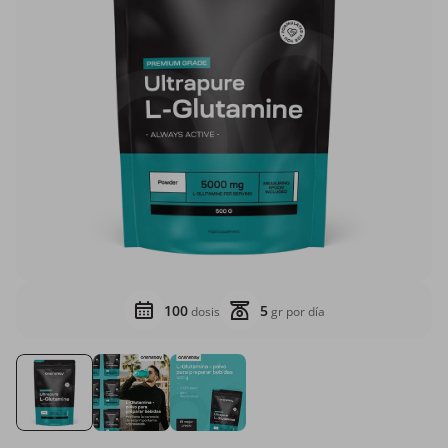
100
5
dosis
gr por día