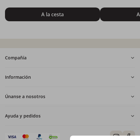
A la cesta
A
Compañía
Información
Únanse a nosotros
Ayuda y pedidos