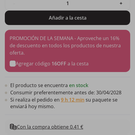
-
+
Añadir a la cesta
PROMOCIÓN DE LA SEMANA - Aproveche un 16%
de descuento en todos los productos de nuestra
oferta.
Agregar código
16OFF
a la cesta
El producto se encuentra
en stock
Consumir preferentemente antes de:
30/04/2028
Si realiza el pedido en
9 h 12 min
su paquete se
enviará hoy mismo.
Con la compra obtiene 0.41 €