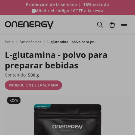
Promoción de la semana | -16% en todo
Añadir el código
16OFF
a la cesta
Inicio
Aminoácidos
L-glutamina - polvo para preparar bebidas
L-glutamina - polvo para
preparar bebidas
Contenido:
500 g
PROMOCIÓN DE LA SEMANA
-25%